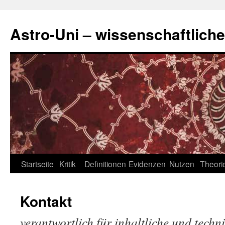
Zum
Inhalt
Astro-Uni – wissenschaftliche
springen
Startseite
Kritik
Definitionen
Evidenzen
Nutzen
Theori
Kontakt
verantwortlich für inhaltliche und techn